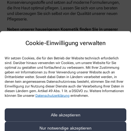
Konservierungsstoffe und setzen auf moderne Formulierungen,
die Ihre Haut optimal pflegen. Lassen Sie sich von uns beraten
und überzeugen Sie sich selbst von der Qualität unserer neuen
Pflegeserie.
Neben unserer hauseigenen Kosmetik finden Sie in unserer
Apotheke auch hochwerte Marken wie Nuxe Paris, La Roche-
Posay, Vichy Laboratoires, CeraVe, Eucerin, Cetaphil,
Cookie-Einwilligung verwalten
Dermasence, Avène, ISDIN, Dolomia und viele mehr.
Wir setzen Cookies, die für den Betrieb der Website technisch erforderlich
sind. Darüber hinaus verwenden wir Cookies, um unsere Website für Sie
optimal zu gestalten und fortlaufend zu verbessern. Mit Ihrer Zustimmung
geben wir Informationen zu Ihrer Verwendung unserer Website auch an
Drittanbieter weiter. Soweit dabei Daten in Ländern verarbeitet werden, in
denen kein angemessenes Datenschutzniveau besteht, stimmen Sie mit Ihrer
Einwilligung zur Nutzung dieser Dienste auch der Verarbeitung Ihrer Daten in
Kontakt
diesen Ländern gem. Artikel 49 Abs. 1 lit. a DSGVO zu. Weitere Informationen
können Sie unserer
Datenschutzerklärung
entnehmen.
Mariahilf Apotheke
Ohlmüllerstr. 16
,
81541
München
Alle akzeptieren
089 653542
Nur notwendige akzeptieren
089 664789