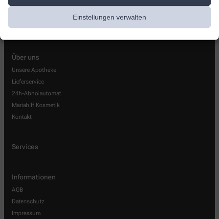
kontakt@mariahilf-apotheke.de
Einstellungen verwalten
Über uns
Unsere Apotheke
Lieferservice
24h-Abholautomat
Mariahilf Kosmetik
Kontakt
Services
Informationen
AGB
Datenschutz
Impressum